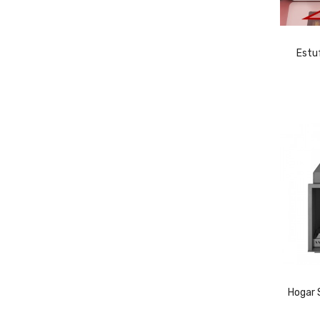
CON
TIEND
Estu
Hogar 