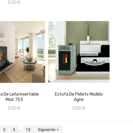
0,00 €
CONSULTAR PRECIO EN
TIENDA FÍSICA 659670368
AÑADIR AL CARRITO
a De Leña Insertable
Estufa De Pellets Modelo
Mod. 753
Agne
AÑADIR AL CARRITO
0,00 €
0,00 €
…
2
3
12
Siguiente
