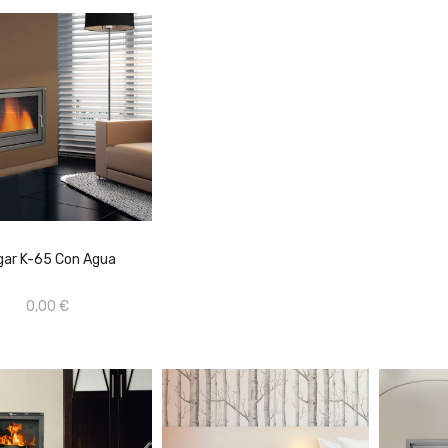
CONSULTAR ...
gar K-65 Con Agua
AÑADIR AL CARRITO
0,00 €