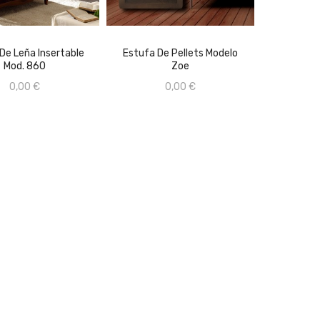
CONSULTAR PRECIO EN
TIENDA FÍSICA 659670368
AÑADIR AL CARRITO
De Leña Insertable
Estufa De Pellets Modelo
ÑADIR AL CARRITO
Mod. 860
Zoe
0,00 €
0,00 €