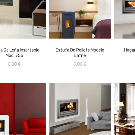
CONSULTAR PRECIO EN
TIENDA FÍSICA 659670368
AÑADIR AL CARRITO
a De Leña Insertable
Estufa De Pellets Modelo
Hogar
AÑADIR AL CARRITO
Mod. 755
Dafne
A
0,00 €
0,00 €