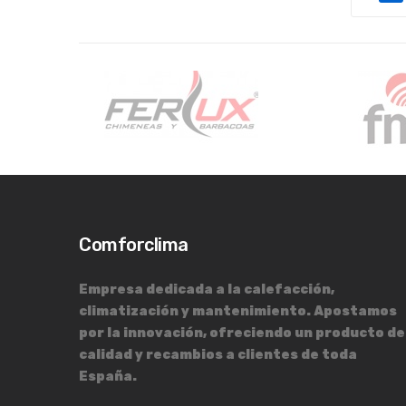
Comforclima
Empresa dedicada a la calefacción,
climatización y mantenimiento. Apostamos
por la innovación, ofreciendo un producto de
calidad y recambios a clientes de toda
España.