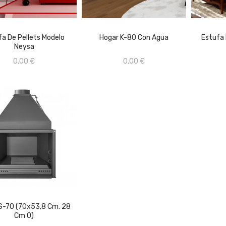
SULTAR PRECIO EN
A FÍSICA 659670368
AÑADIR AL CARRITO
fa De Pellets Modelo
Hogar K-80 Con Agua
Estufa 
A
Neysa
AÑADIR AL CARRITO
0,00 €
0,00 €
S-70 (70x53,8 Cm. 28
Cm O)
AÑADIR AL CARRITO