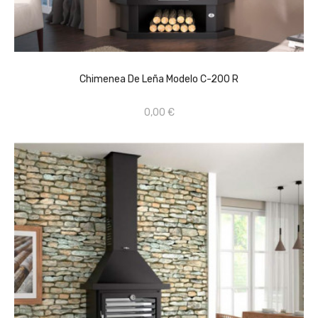
CONSULTAR PRECIO EN TIENDA FÍSICA 659670368
AÑADIR AL CARRITO
Chimenea De Leña Modelo C-200 R
0,00 €