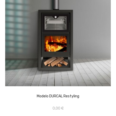
AÑADIR AL CARRITO
Modelo DURCAL Restyling
0,00 €