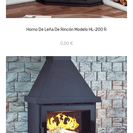
CONSULTAR PRECIO EN TIENDA FÍSICA 659670368
AÑADIR AL CARRITO
Horno De Leña De Rincón Modelo HL-200 R
0,00 €