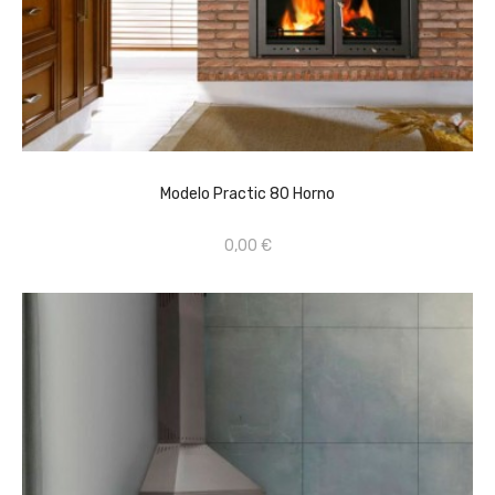
AÑADIR AL CARRITO
Modelo Practic 80 Horno
0,00 €