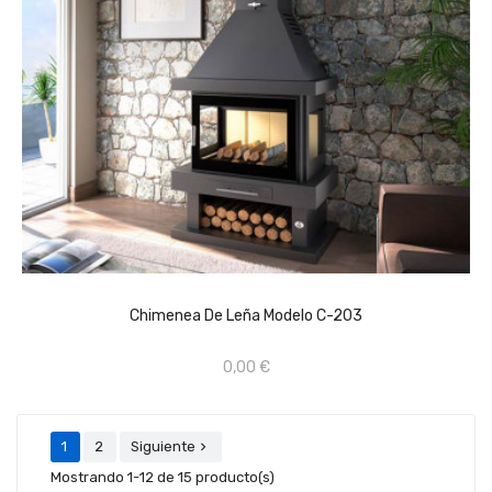
CONSULTAR PRECIO EN TIENDA FÍSICA 659670368
AÑADIR AL CARRITO
Chimenea De Leña Modelo C-203
0,00 €
1
2
Siguiente

Mostrando 1-12 de 15 producto(s)