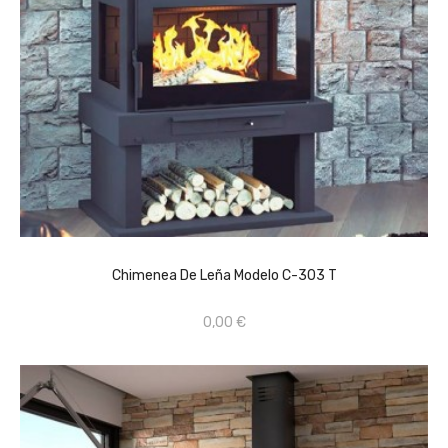
CONSULTAR PRECIO EN TIENDA FÍSICA 659670368
AÑADIR AL CARRITO
Chimenea De Leña Modelo C-303 T
0,00 €