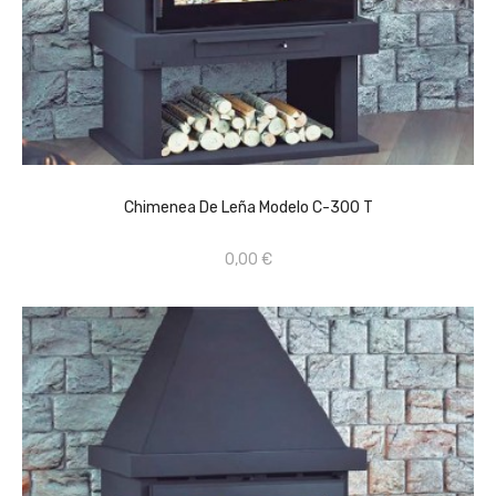
CONSULTAR PRECIO EN TIENDA FÍSICA 659670368
AÑADIR AL CARRITO
Chimenea De Leña Modelo C-300 T
0,00 €