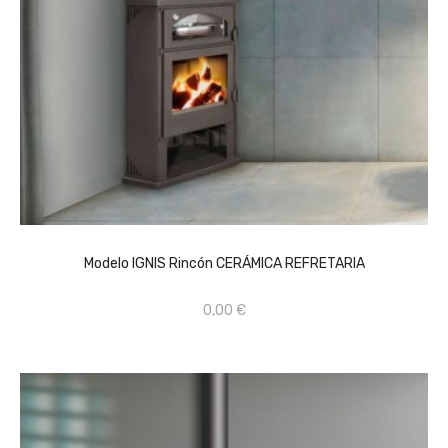
AÑADIR AL CARRITO
Modelo IGNIS Rincón CERÁMICA REFRETARIA
0,00 €