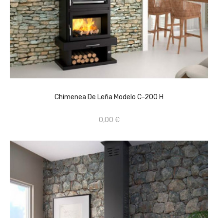
CONSULTAR PRECIO EN TIENDA FÍSICA 659670368
AÑADIR AL CARRITO
Chimenea De Leña Modelo C-200 H
0,00 €