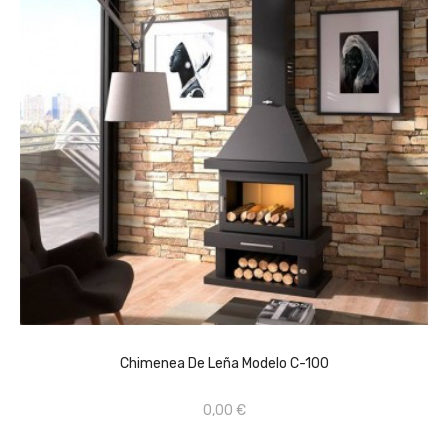
CONSULTAR PRECIO EN TIENDA FÍSICA 659670368
AÑADIR AL CARRITO
Chimenea De Leña Modelo C-100
0,00 €