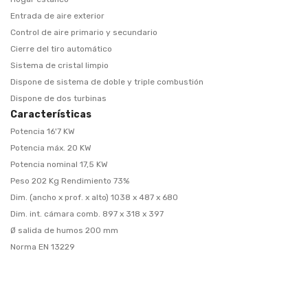
Entrada de aire exterior
Control de aire primario y secundario
Cierre del tiro automático
Sistema de cristal limpio
Dispone de sistema de doble y triple combustión
Dispone de dos turbinas
Características
Potencia 16'7 KW
Potencia máx. 20 KW
Potencia nominal 17,5 KW
Peso 202 Kg Rendimiento 73%
Dim. (ancho x prof. x alto) 1038 x 487 x 680
Dim. int. cámara comb. 897 x 318 x 397
Ø salida de humos 200 mm
Norma EN 13229