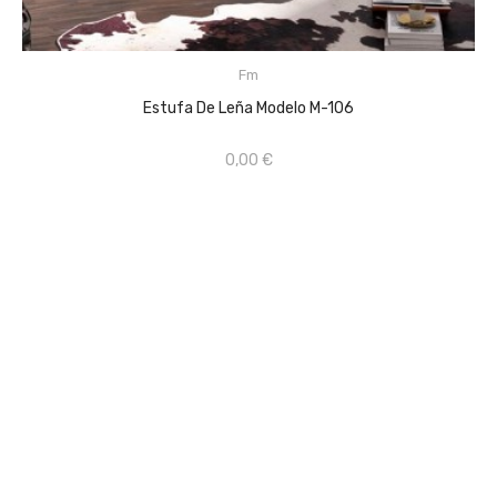
CONSULTAR PRECIO EN TIENDA FÍSICA ...
Fm
AÑADIR AL CARRITO
Estufa De Leña Modelo M-106
0,00 €