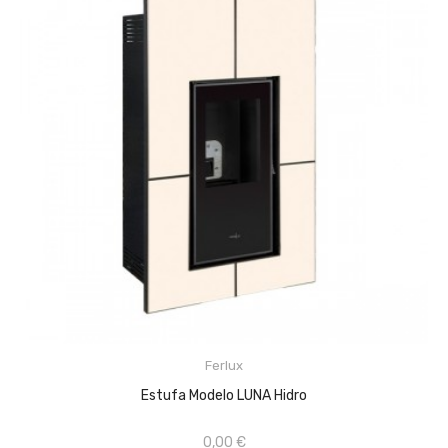
Ferlux
AÑADIR AL CARRITO
Estufa Modelo LUNA Hidro
0,00 €