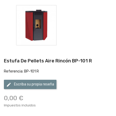
Estufa De Pellets Aire Rincón BP-101 R
Referencia: BP-101 R
edit
Escriba su propia reseña
0,00 €
Impuestos incluidos