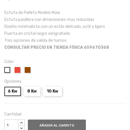
Estufa de Pellets Modelo Maia
Estufa pasillera con dimensiones muy reducidas
Diseño minimalista con un estilo delicado, sutil y ligero
Puerta en cristal negro serigrafiado
Tres opciones de salida de humos
CONSULTAR PRECIO EN TIENDA FÍSICA 659670368
Color
Rojo
Marrón
Blanco
Opciones
6 Kw
8 Kw
10 Kw
Cantidad
AÑADIR AL CARRITO