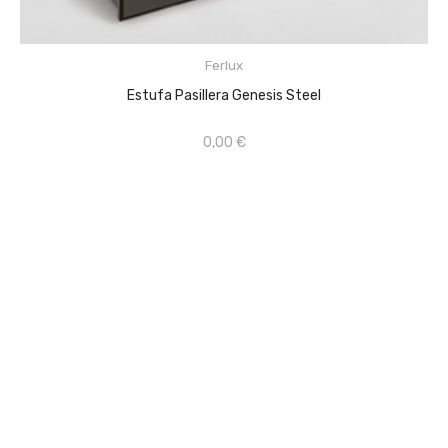
Frontal en acero, pintado en cuatro colores, que permiten ...
Ferlux
AÑADIR AL CARRITO
Estufa Pasillera Genesis Steel
0,00 €