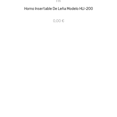
Fm
AÑADIR AL CARRITO
Horno Insertable De Leña Modelo HLI-200
0,00 €