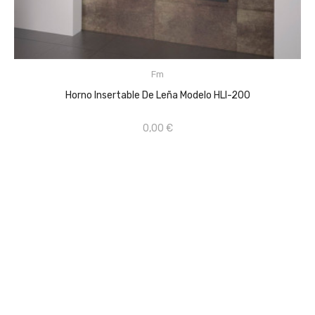
CONSULTAR PRECIO EN TIENDA FÍSICA 659670368
Fm
AÑADIR AL CARRITO
Horno Insertable De Leña Modelo HLI-200
0,00 €