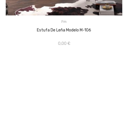
CONSULTAR PRECIO EN TIENDA FÍSICA ...
Fm
AÑADIR AL CARRITO
Estufa De Leña Modelo M-106
0,00 €