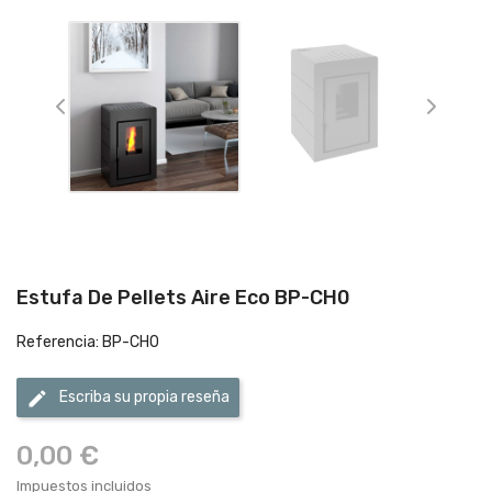
Estufa De Pellets Aire Eco BP-CH0
Referencia: BP-CH0
edit
Escriba su propia reseña
0,00 €
Impuestos incluidos