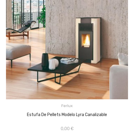
CONSULTAR PRECIOS EN TIENDA FÍSICA ...
Ferlux
AÑADIR AL CARRITO
Estufa De Pellets Modelo Lyra Canalizable
0,00 €